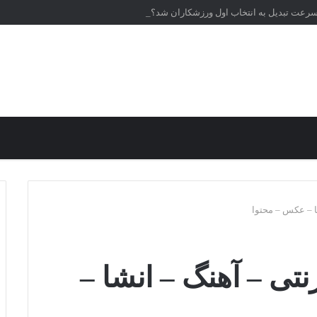
‌سرعت تبدیل به انتخاب اول ورزشکاران شد؟
ا – عکس – محتوا
تی – آهنگ – انشا –