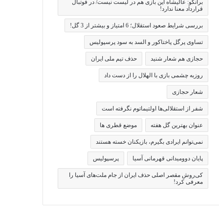
برانکو: عالیشاه این بازی هم در لیست نیست/ در فوتبال
قرارداد معنا ندارد!
بررسی شرایط صعود استقلال؛ 6 امتیاز و بیشتر از 3 گل!
تساوی پرگل پاختاکور و السد به سود پرسپولیس
حجازی هم شعار شنید
حذف تیم ملی ایران
روزبه چشمی بازی با الهلال را از دست داد
شعار حجازی
شفر از استقلالی‌ها اولتیماتوم نگرفته است
عنوان بهترین گل هفته
موضع قطری ها
نمی‌توانم ایرادی بگیرم، بازیکنان خسته هستند
پایان دوومیدانی قهرمانی آسیا
پرسپولیس
کی‌روش مقصر اصلی حذف ایران از جام ملت‌های آسیا را
معرفی کرد!