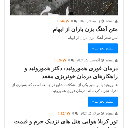
admin
ژانویه 21, 2025
0
1,244
متن آهنگ بزن باران از ایهام
متن شعر آهنگ بزن باران از ایهام
بیشتر بخوانید »
admin
آگوست 22, 2024
0
1,026
درمان فوری هموروئید: دکتر هموروئید و
راهکارهای درمان خونریزی مقعد
هموروئید یا بواسیر یکی از مشکلات شایع در جامعه است که بسیاری از
افراد تجربه کرده اند. درمان فوری هموروئید…
بیشتر بخوانید »
admin
جولای 2, 2024
0
1,127
تور کربلا هوایی هتل های نزدیک حرم و قیمت