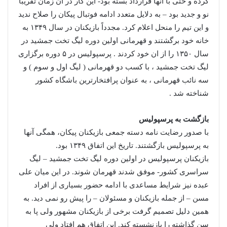
کرده و حتی با آنها قرارداد بسته بود- این کار در آن زمان تقریباً
نو و جدید بود – به دلایل متعدد ادامه فوتبال پیکان را صلاح ندید
و این تیم را منحل اعلام کرد. مجدداً بازیکنان در سال ۱۳۴۹ به
خانه خود برگشتند و قهرمانی اولین دوره لیگ تخت جمشید در
سال ۱۳۵۰ را از ان خود کردند . پرسپولیس در ۵ دوره برگزاری
لیگ تخت جمشید ، با کسب دو قهرمانی ( لیگ اول و سوم ) و
سه نائب قهرمانی ، به عنوان پرافتخارترین باشگاه کشور
شناخته شد .
بازگشت به پرسپولیس
با صدور رضایت نامه دسته جمعی بازیکنان پیکان، همگی آنها
به پرسپولیس بازگشتند. تاریخ این اتفاق ۱۳۴۹ بود.
بازیکنان پرسپولیس در اولین دوره لیگ تخت جمشید – لیگ
سراسری کشور- موفق شدند قهرمان شوند. در این میان علی
عبده نیز شرایط مساعدی با ادامه حضور بسیاری از افراد
مسن – از جمله بازیکنان و مسئولان – را پیش رو نمی دید. به
همین دلیل تصمیم گرفت برخی از بازیکنان مشهور ولی پا به
سن گذاشته را بازنشسته کند. این اتفاق هم افتاد ولی