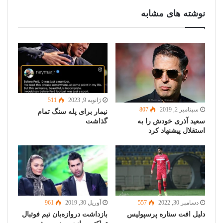
نوشته های مشابه
ژانویه 9, 2023
511
سپتامبر 2, 2019
807
نیمار برای پله سنگ تمام
سعید آذری خودش را به
گذاشت
استقلال پیشنهاد کرد
دسامبر 30, 2022
557
آوریل 30, 2019
961
دلیل افت ستاره پرسپولیس
بازداشت دروازه‌بان تیم فوتبال