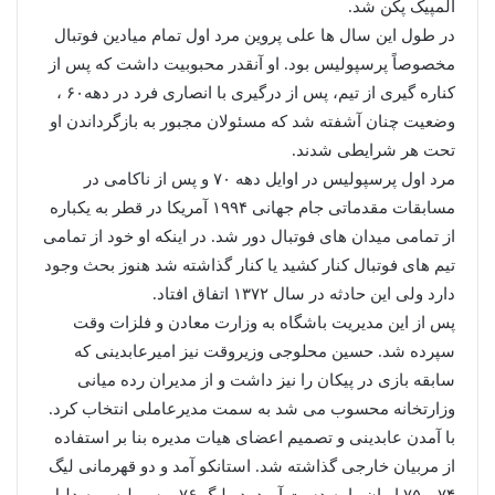
المپیک پکن شد.
در طول این سال ها علی پروین مرد اول تمام میادین فوتبال
مخصوصاً پرسپولیس بود. او آنقدر محبوبیت داشت که پس از
کناره گیری از تیم، پس از درگیری با انصاری فرد در دهه۶۰ ،
وضعیت چنان آشفته شد که مسئولان مجبور به بازگرداندن او
تحت هر شرایطی شدند.
مرد اول پرسپولیس در اوایل دهه ۷۰ و پس از ناکامی در
مسابقات مقدماتی جام جهانی ۱۹۹۴ آمریکا در قطر به یکباره
از تمامی میدان های فوتبال دور شد. در اینکه او خود از تمامی
تیم های فوتبال کنار کشید یا کنار گذاشته شد هنوز بحث وجود
دارد ولی این حادثه در سال ۱۳۷۲ اتفاق افتاد.
پس از این مدیریت باشگاه به وزارت معادن و فلزات وقت
سپرده شد. حسین محلوجی وزیروقت نیز امیرعابدینی که
سابقه بازی در پیکان را نیز داشت و از مدیران رده میانی
وزارتخانه محسوب می شد به سمت مدیرعاملی انتخاب کرد.
با آمدن عابدینی و تصمیم اعضای هیات مدیره بنا بر استفاده
از مربیان خارجی گذاشته شد. استانکو آمد و دو قهرمانی لیگ
۷۴ و ۷۵ ایران را به دست آورد. در لیگ ۷۶ پرسپولیس به دلیل