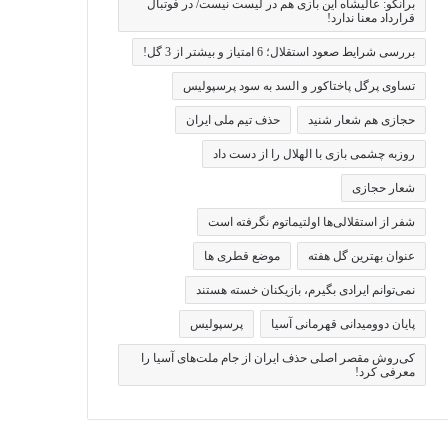
برانکو: عالیشاه این بازی هم در لیست نیست/ در فوتبال
قرارداد معنا ندارد!
بررسی شرایط صعود استقلال؛ 6 امتیاز و بیشتر از 3 گل!
تساوی پرگل پاختاکور و السد به سود پرسپولیس
حجازی هم شعار شنید
حذف تیم ملی ایران
روزبه چشمی بازی با الهلال را از دست داد
شعار حجازی
شفر از استقلالی‌ها اولتیماتوم نگرفته است
عنوان بهترین گل هفته
موضع قطری ها
نمی‌توانم ایرادی بگیرم، بازیکنان خسته هستند
پایان دوومیدانی قهرمانی آسیا
پرسپولیس
کی‌روش مقصر اصلی حذف ایران از جام ملت‌های آسیا را
معرفی کرد!