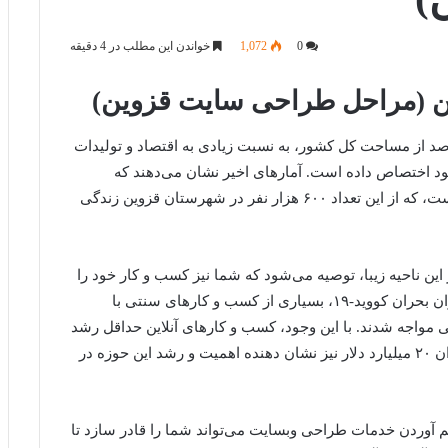
0
1,072
خواندن این مطلب در 4 دقیقه
 (مراحل طراحی سایت قزوین)
رصد از مساحت کل کشور، به نسبت زیادی به اقتصاد و تولیدات
ین عرصه را به خود اختصاص داده است. آمارهای اخیر نشان می‌دهند که
جمعیت استان قزوین حدود ۱ میلیون و ۳۰۰ هزار نفر است، که از این تعداد ۶۰۰ هزار نفر در شهرستان قزوین زندگی
این ناحیه زیبا، توصیه می‌شود که شما نیز کسب و کار خود را
به سمت فعالیت در بازارهای آنلاین هدایت کنید. در دوران بحران کووید-۱۹، بسیاری از کسب و کارهای سنتی با
مواجه شدند. با این وجود، کسب و کارهای آنلاین حداقل رشد
دو برابری را تجربه کردند. افزایش سهام آمازون به میزان ۲۰ میلیارد دلار نیز نشان دهنده اهمیت و رشد این حوزه در
م آوردن خدمات طراحی وبسایت می‌تواند شما را قادر سازد تا