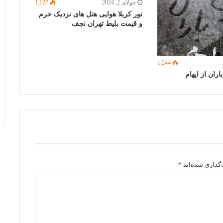
جولای 2, 2024
1,127
تور کربلا هوایی هتل های نزدیک حرم
و قیمت بلیط تهران نجف
1,244
ران از ایهام
گذاری شده‌اند
*