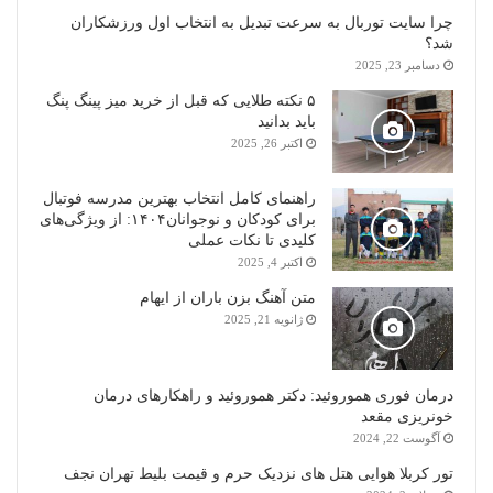
چرا سایت توربال به ‌سرعت تبدیل به انتخاب اول ورزشکاران
شد؟
دسامبر 23, 2025
۵ نکته طلایی که قبل از خرید میز پینگ پنگ
باید بدانید
اکتبر 26, 2025
راهنمای کامل انتخاب بهترین مدرسه فوتبال
برای کودکان و نوجوانان۱۴۰۴: از ویژگی‌های
کلیدی تا نکات عملی
اکتبر 4, 2025
متن آهنگ بزن باران از ایهام
ژانویه 21, 2025
درمان فوری هموروئید: دکتر هموروئید و راهکارهای درمان
خونریزی مقعد
آگوست 22, 2024
تور کربلا هوایی هتل های نزدیک حرم و قیمت بلیط تهران نجف