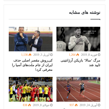
نوشته های مشابه
فوریه 8, 2019
1,264
آوریل 3, 2019
1,136
مرگ ‘سالا’ بازیکن آرژانتینی
کی‌روش مقصر اصلی حذف
تایید شد
ایران از جام ملت‌های آسیا را
معرفی کرد!
آوریل 24, 2019
937
جولای 8, 2019
838