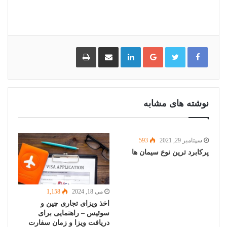
گوگل
لینکدین
اشتراک
چاپ
پلاس
گذاری
از
طریق
ایمیل
نوشته های مشابه
سپتامبر 29, 2021
593
پرکابرد ترین نوع سیمان ها
می 18, 2024
1,158
اخذ ویزای تجاری چین و
سوئیس – راهنمایی برای
دریافت ویزا و زمان سفارت