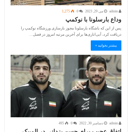
admin
می 29, 2023
0
1,275
وداع بارسلونا با نوکمپ
پس از این که باشگاه بارسلونا مجوز بازسازی ورزشگاه نوکمپ را
دریافت کرد، آبی‌اناری‌ها برای آخرین مرتبه امروز در فصل…
بیشتر بخوانید »
admin
دسامبر 30, 2022
0
495
اتفاق عجیب برای حسن یزدانی در المپیک