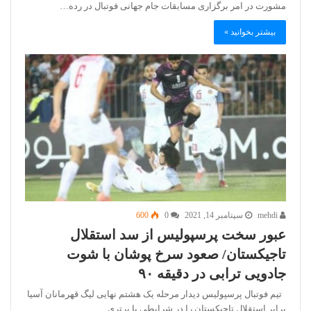
مشورت در امر برگزاری مسابقات جام جهانی فوتبال در رده…
بیشتر بخوانید »
mehdi
سپتامبر 14, 2021
0
600
عبور سخت پرسپولیس از سد استقلال
تاجیکستان/ صعود سرخ پوشان با شوت
جادویی ترابی در دقیقه ۹۰
تیم فوتبال پرسپولیس دیدار مرحله یک هشتم نهایی لیگ قهرمانان آسیا
برابر استقلال تاجیکستان را در شرایطی با برتری…