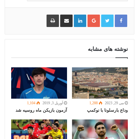
گوگل
لینکدین
اشتراک
چاپ
پلاس
گذاری
از
طریق
ایمیل
نوشته های مشابه
می 29, 2023
1,288
آوریل 3, 2019
1,104
وداع بارسلونا با نوکمپ
آزمون بازیکن ماه روسیه شد