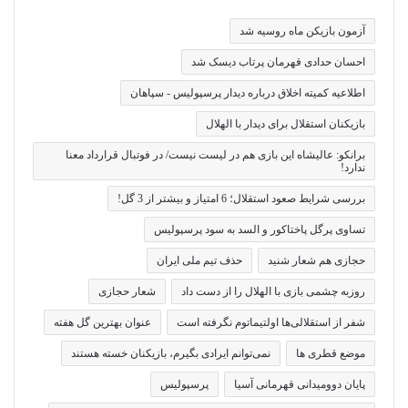
آزمون بازیکن ماه روسیه شد
احسان حدادی قهرمان پرتاب دیسک شد
اطلاعیه کمیته اخلاق درباره دیدار پرسپولیس - سپاهان
بازیکنان استقلال برای دیدار با الهلال
برانکو: عالیشاه این بازی هم در لیست نیست/ در فوتبال قرارداد معنا
ندارد!
بررسی شرایط صعود استقلال؛ 6 امتیاز و بیشتر از 3 گل!
تساوی پرگل پاختاکور و السد به سود پرسپولیس
حجازی هم شعار شنید
حذف تیم ملی ایران
روزبه چشمی بازی با الهلال را از دست داد
شعار حجازی
شفر از استقلالی‌ها اولتیماتوم نگرفته است
عنوان بهترین گل هفته
موضع قطری ها
نمی‌توانم ایرادی بگیرم، بازیکنان خسته هستند
پایان دوومیدانی قهرمانی آسیا
پرسپولیس