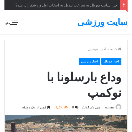
چرا سایت توربال به ‌سرعت تبدیل به انتخاب اول ورزشکاران شد؟
سایت ورزشی
منو
خانه
/
اخبار فوتبال
اخبار فوتبال
اخبار ورزشی
وداع بارسلونا با
نوکمپ
admin
می 29, 2023
0
1,288
کمتر از یک دقیقه