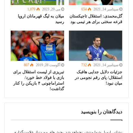
سپتامبر 14, 2021
654
می 29, 2023
1,079
گل‌محمدی: استقلال تاجیکستان
میلان به لیگ قهرمانان اروپا
قرعه سختی برای هر تیمی بود
رسید
سپتامبر 14, 2021
732
آگوست 28, 2019
807
جزئیات دلایل جدایی هافبک
تبریزی از لیست استقلال برای
استقلال/ پای رقم نجومی در
بازی با فولاد خط خورد/
میان نبود!
استراماچونی ۴ بازیکن را کنار
گذاشت!
دیدگاهتان را بنویسید
نشانی ایمیل شما منتشر نخواهد شد.
بخش‌های موردنیاز علامت‌گذاری