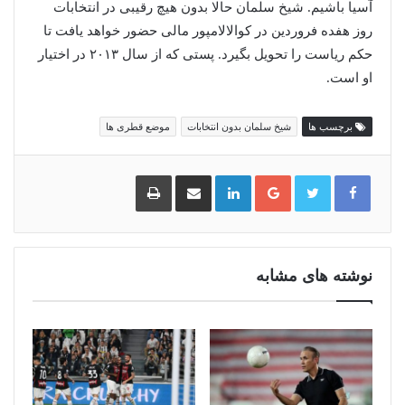
آسیا باشیم. شیخ سلمان حالا بدون هیچ رقیبی در انتخابات
روز هفده فروردین در کوالالامپور مالی حضور خواهد یافت تا
حکم ریاست را تحویل بگیرد. پستی که از سال ۲۰۱۳ در اختیار
او است.
برچسب ها
شیخ سلمان بدون انتخابات
موضع قطری ها
گوگل
لینکدین
اشتراک
چاپ
پلاس
گذاری
از
طریق
ایمیل
نوشته های مشابه