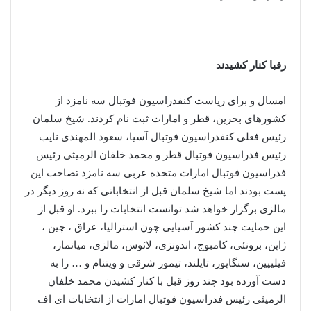
رقبا کنار کشیدند
امسال و برای ریاست کنفدراسیون فوتبال سه نامزد از
کشورهای بحرین، قطر و امارات ثبت نام کردند. شیخ سلمان
رئیس فعلی کنفدراسیون فوتبال آسیا، سعود المهندی نایب
رئیس فدراسیون فوتبال قطر و محمد خلفان الرمیثی رئیس
فدراسیون فوتبال امارات متحده عربی سه نامزد تصاحب این
پست بودند اما شیخ سلمان قبل از انتخاباتی که نه روز دیگر در
مالزی برگزار خواهد شد توانست انتخابات را ببرد. او قبل از
این حمایت چند کشور آسیایی چون استرالیا، عراق ، چین ،
ژاپن، برونئی، کامبوج، اندونزی، لائوس، مالزی، میانمار،
فیلیپین، سنگاپور، تایلند، تیمور شرقی و ویتنام و … را به
دست آورده بود چند روز قبل با کنار کشیدن محمد خلفان
الرمیثی رئیس فدراسیون فوتبال امارات از انتخابات ای اف