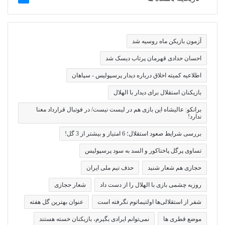
آزمون بازیکن ماه روسیه شد
احسان حدادی قهرمان پرتاب دیسک شد
اطلاعیه کمیته اخلاق درباره دیدار پرسپولیس - سپاهان
بازیکنان استقلال برای دیدار با الهلال
برانکو: عالیشاه این بازی هم در لیست نیست/ در فوتبال قرارداد معنا
ندارد!
بررسی شرایط صعود استقلال؛ 6 امتیاز و بیشتر از 3 گل!
تساوی پرگل پاختاکور و السد به سود پرسپولیس
حجازی هم شعار شنید
حذف تیم ملی ایران
روزبه چشمی بازی با الهلال را از دست داد
شعار حجازی
شفر از استقلالی‌ها اولتیماتوم نگرفته است
عنوان بهترین گل هفته
موضع قطری ها
نمی‌توانم ایرادی بگیرم، بازیکنان خسته هستند