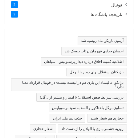
فوتبال
2
تاریخچه باشگاه ها
2
آزمون بازیکن ماه روسیه شد
احسان حدادی قهرمان پرتاب دیسک شد
اطلاعیه کمیته اخلاق درباره دیدار پرسپولیس - سپاهان
بازیکنان استقلال برای دیدار با الهلال
برانکو: عالیشاه این بازی هم در لیست نیست/ در فوتبال قرارداد معنا
ندارد!
بررسی شرایط صعود استقلال؛ 6 امتیاز و بیشتر از 3 گل!
تساوی پرگل پاختاکور و السد به سود پرسپولیس
حجازی هم شعار شنید
حذف تیم ملی ایران
روزبه چشمی بازی با الهلال را از دست داد
شعار حجازی