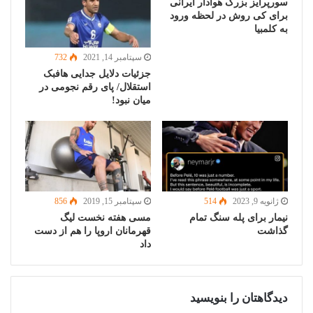
سورپرایز بزرگ هوادار ایرانی
برای کی روش در لحظه ورود
به کلمبیا
سپتامبر 14, 2021
732
جزئیات دلایل جدایی هافبک
استقلال/ پای رقم نجومی در
میان نبود!
ژانویه 9, 2023
514
سپتامبر 15, 2019
856
نیمار برای پله سنگ تمام
مسی هفته نخست لیگ
گذاشت
قهرمانان اروپا را هم از دست
داد
دیدگاهتان را بنویسید