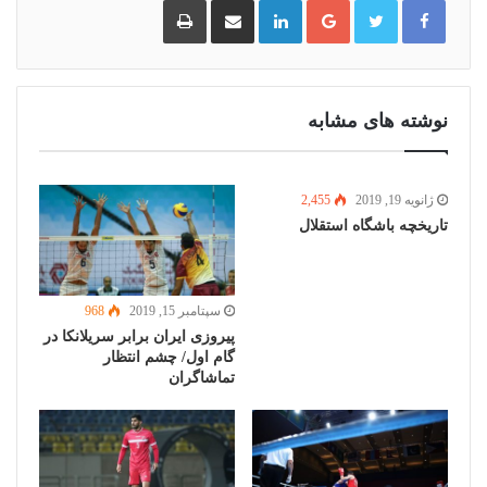
گوگل
لینکدین
اشتراک
چاپ
پلاس
گذاری
از
طریق
ایمیل
نوشته های مشابه
ژانویه 19, 2019
2,455
تاریخچه باشگاه استقلال
سپتامبر 15, 2019
968
پیروزی ایران برابر سریلانکا در
گام اول/ چشم انتظار
تماشاگران