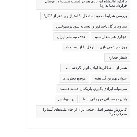
برانکو: عالیشاه این بازی هم در لیست نیست/ در فوتبال
قرارداد معنا ندارد!
بررسی شرایط صعود استقلال؛ 6 امتیاز و بیشتر از 3 گل!
تساوی پرگل پاختاکور و السد به سود پرسپولیس
حجازی هم شعار شنید
حذف تیم ملی ایران
روزبه چشمی بازی با الهلال را از دست داد
شعار حجازی
شفر از استقلالی‌ها اولتیماتوم نگرفته است
عنوان بهترین گل هفته
موضع قطری ها
نمی‌توانم ایرادی بگیرم، بازیکنان خسته هستند
پایان دوومیدانی قهرمانی آسیا
پرسپولیس
کی‌روش مقصر اصلی حذف ایران از جام ملت‌های آسیا را
معرفی کرد!