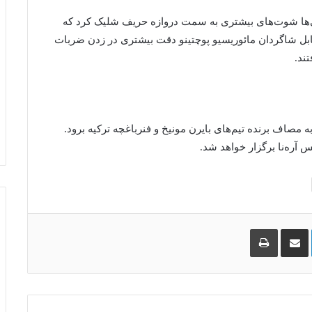
لی‌ها شوت‌های بیشتری به سمت دروازه حریف شلیک کرد که
قابل شاگردان مائوریسیو پوچتینو دقت بیشتری در زدن ضربات
ند.
 به مصاف برنده تیم‌های بایرن مونیخ و فنرباغچه ترکیه برود.
لینکدین
اشتراک
چاپ
گذاری
از
طریق
ایمیل