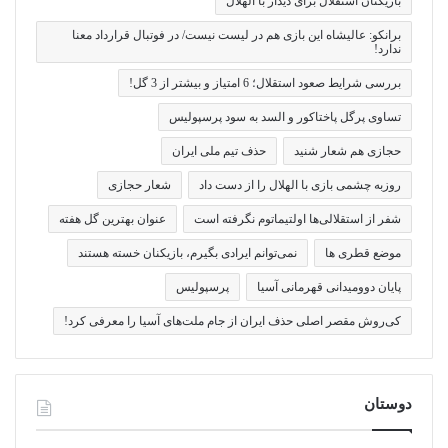
بازیکنان استقلال برای دیدار با الهلال
برانکو: عالیشاه این بازی هم در لیست نیست/ در فوتبال قرارداد معنا
ندارد!
بررسی شرایط صعود استقلال؛ 6 امتیاز و بیشتر از 3 گل!
تساوی پرگل پاختاکور و السد به سود پرسپولیس
حجازی هم شعار شنید
حذف تیم ملی ایران
روزبه چشمی بازی با الهلال را از دست داد
شعار حجازی
شفر از استقلالی‌ها اولتیماتوم نگرفته است
عنوان بهترین گل هفته
موضع قطری ها
نمی‌توانم ایرادی بگیرم، بازیکنان خسته هستند
پایان دوومیدانی قهرمانی آسیا
پرسپولیس
کی‌روش مقصر اصلی حذف ایران از جام ملت‌های آسیا را معرفی کرد!
دوستان