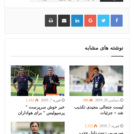
گوگل
لینکدین
اشتراک
چاپ
پلاس
گذاری
از
طریق
ایمیل
نوشته های مشابه
دسامبر 26, 2019
586
فوریه 7, 2019
1,161
لیست جنجالی مجیدی تکذیب
خبر خوش سرپرست ”
شد + جزئیات
پرسپولیس ” برای هواداران
فوریه 7, 2019
1,122
سرمربی زنیت دلیل جذب