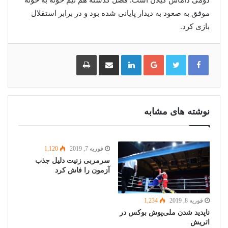
دومی داماش گیلان است. فصل گذشته هم تیم خونه به خونه
موفق به صعود به دیدار پایانی شده بود و در برابر استقلال
بازی کرد.
گوگل
لینکدین
اشتراک
چاپ
پلاس
گذاری
از
طریق
ایمیل
نوشته های مشابه
فوریه 7, 2019
1,120
سرمربی زنیت دلیل جذب
آزمون را فاش کرد
فوریه 8, 2019
1,234
ناپدید شدن ملی‌پوش بوکس در
اتریش