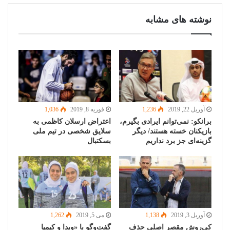
نوشته های مشابه
آوریل 22, 2019
1,236
فوریه 8, 2019
1,036
برانکو: نمی‌توانم ایرادی بگیرم،
اعتراض ارسلان کاظمی به
بازیکنان خسته هستند/ دیگر
سلایق شخصی در تیم ملی
گزینه‌ای جز برد نداریم
بسکتبال
آوریل 3, 2019
1,138
می 5, 2019
1,262
کی‌روش مقصر اصلی حذف
گفت‌وگو با «ویدا و کیمیا