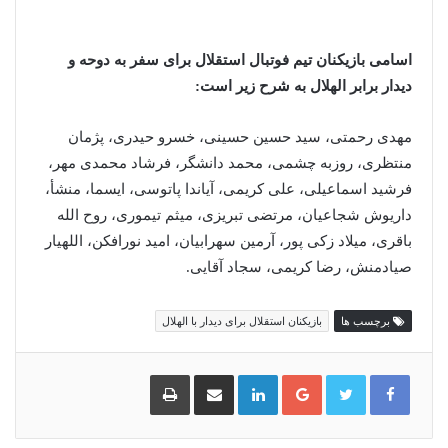
اسامی بازیکنان تیم فوتبال استقلال برای سفر به دوحه و
دیدار برابر الهلال به شرح زیر است:
مهدی رحمتی، سید حسین حسینی، خسرو حیدری، پژمان
منتظری، روزبه چشمی، محمد دانشگر، فرشاد محمدی مهر،
فرشید اسماعیلی، علی کریمی، آیاندا پاتوسی، ایسما، منشأ،
داریوش شجاعیان، مرتضی تبریزی، میثم تیموری، روح الله
باقری، میلاد زکی پور، آرمین سهرابیان، امید نورافکن، اللهیار
صیادمنش، رضا کریمی، سجاد آقایی.
برچسب ها
بازیکنان استقلال برای دیدار با الهلال
گوگل
لینکدین
اشتراک
چاپ
پلاس
گذاری
از
طریق
ایمیل