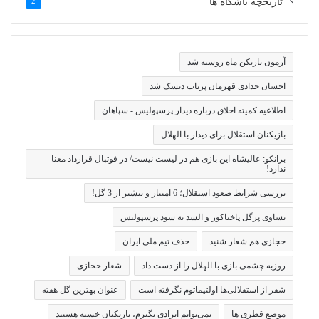
تاریخچه باشگاه ها
2
آزمون بازیکن ماه روسیه شد
احسان حدادی قهرمان پرتاب دیسک شد
اطلاعیه کمیته اخلاق درباره دیدار پرسپولیس - سپاهان
بازیکنان استقلال برای دیدار با الهلال
برانکو: عالیشاه این بازی هم در لیست نیست/ در فوتبال قرارداد معنا
ندارد!
بررسی شرایط صعود استقلال؛ 6 امتیاز و بیشتر از 3 گل!
تساوی پرگل پاختاکور و السد به سود پرسپولیس
حجازی هم شعار شنید
حذف تیم ملی ایران
روزبه چشمی بازی با الهلال را از دست داد
شعار حجازی
شفر از استقلالی‌ها اولتیماتوم نگرفته است
عنوان بهترین گل هفته
موضع قطری ها
نمی‌توانم ایرادی بگیرم، بازیکنان خسته هستند