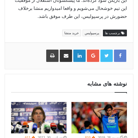
این بازیکن سود کرده‌اند. ما پیشکسوتان استقلال از موفقیت
این تیم خوشحال می‌شویم و واقعا امیدواریم منشا برخلاف
حضورش در پرسپولیس، این طرف موفق باشد.
برچسب ها
پرسپولیس
خرید منشا
گوگل
لینکدین
اشتراک
چاپ
پلاس
گذاری
از
طریق
ایمیل
نوشته های مشابه
آگوست 28, 2019
810
دسامبر 30, 2022
611