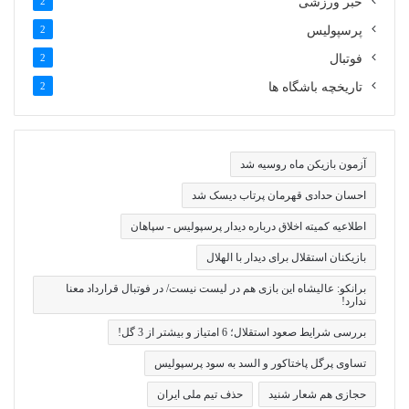
خبر ورزشی
2
پرسپولیس
2
فوتبال
2
تاریخچه باشگاه ها
2
آزمون بازیکن ماه روسیه شد
احسان حدادی قهرمان پرتاب دیسک شد
اطلاعیه کمیته اخلاق درباره دیدار پرسپولیس - سپاهان
بازیکنان استقلال برای دیدار با الهلال
برانکو: عالیشاه این بازی هم در لیست نیست/ در فوتبال قرارداد معنا
ندارد!
بررسی شرایط صعود استقلال؛ 6 امتیاز و بیشتر از 3 گل!
تساوی پرگل پاختاکور و السد به سود پرسپولیس
حجازی هم شعار شنید
حذف تیم ملی ایران