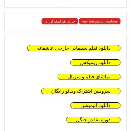
buy telegram members
خرید بک لینک ارزان
دانلود فیلم سینمایی خارجی عاشقانه
دانلود ریمیکس
تماشای فیلم و سریال
سرویس اشتراک ویدئو رایگان
دانلود انیمیشن
دوره بقا در جنگل