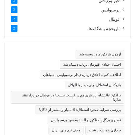
خبر ورزشی
2
پرسپولیس
2
فوتبال
2
تاریخچه باشگاه ها
2
آزمون بازیکن ماه روسیه شد
احسان حدادی قهرمان پرتاب دیسک شد
اطلاعیه کمیته اخلاق درباره دیدار پرسپولیس - سپاهان
بازیکنان استقلال برای دیدار با الهلال
برانکو: عالیشاه این بازی هم در لیست نیست/ در فوتبال قرارداد معنا
ندارد!
بررسی شرایط صعود استقلال؛ 6 امتیاز و بیشتر از 3 گل!
تساوی پرگل پاختاکور و السد به سود پرسپولیس
حجازی هم شعار شنید
حذف تیم ملی ایران