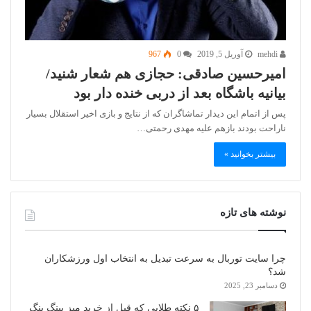
mehdi
آوریل 5, 2019
0
967
امیرحسین صادقی: حجازی هم شعار شنید/
بیانیه باشگاه بعد از دربی خنده دار بود
پس از اتمام این دیدار تماشاگران که از نتایج و بازی اخیر استقلال بسیار
ناراحت بودند بازهم علیه مهدی رحمتی…
بیشتر بخوانید »
نوشته های تازه
چرا سایت توربال به ‌سرعت تبدیل به انتخاب اول ورزشکاران
شد؟
دسامبر 23, 2025
۵ نکته طلایی که قبل از خرید میز پینگ پنگ