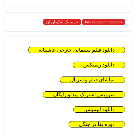
buy telegram members
خرید بک لینک ارزان
دانلود فیلم سینمایی خارجی عاشقانه
دانلود ریمیکس
تماشای فیلم و سریال
سرویس اشتراک ویدئو رایگان
دانلود انیمیشن
دوره بقا در جنگل