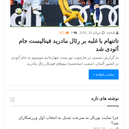
mehdi
جولای 30, 2019
0
815
تاتنهام با غلبه بر رئال مادرید فینالیست جام
آئودی شد
به گزارش تسنیم، در چارچوب تورنمنت چهارجانبه موسوم به جام آئودی
در کشور آلمان، امشب (سه‌شنبه) تیم‌های فوتبال رئال مادرید…
بیشتر بخوانید »
نوشته های تازه
چرا سایت توربال به ‌سرعت تبدیل به انتخاب اول ورزشکاران
شد؟
دسامبر 23, 2025