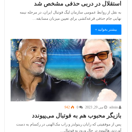
استقلال در دربی حذفی مشخص شد
به نقل از ‌روابط عمومی سازمان لیگ فوتبال ایران، در مرحله نیمه
نهایی جام حذفی قرعه‌کشی برای تعیین میزبان مسابقه…
بیشتر بخوانید »
admin
می 29, 2023
0
942
بازیگر محبوب هم به فوتبال می‌پیوندد
پس از موفقیتی که رایان رینولدز و راب مک‌الهنی در رکسام به دست
آوردند، هالیوود در حال ورود به فوتبال…