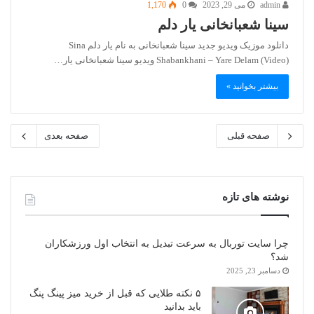
admin
می 29, 2023
0
1,170
سینا شعبانخانی یار دلم
دانلود موزیک ویدیو جدید سینا شعبانخانی به نام یار دلم Sina
Shabankhani – Yare Delam (Video) ویدیو سینا شعبانخانی یار…
بیشتر بخوانید »
صفحه قبلی
صفحه بعدی
نوشته های تازه
چرا سایت توربال به ‌سرعت تبدیل به انتخاب اول ورزشکاران
شد؟
دسامبر 23, 2025
۵ نکته طلایی که قبل از خرید میز پینگ پنگ
باید بدانید