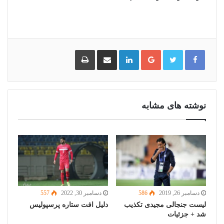
گوگل
لینکدین
اشتراک
چاپ
پلاس
گذاری
از
طریق
ایمیل
نوشته های مشابه
دسامبر 26, 2019
586
دسامبر 30, 2022
557
لیست جنجالی مجیدی تکذیب
دلیل افت ستاره پرسپولیس
شد + جزئیات