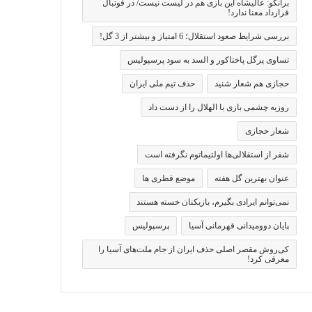
برانکو: عالیشاه این بازی هم در لیست نیست/ در فوتبال
قرارداد معنا ندارد!
بررسی شرایط صعود استقلال؛ 6 امتیاز و بیشتر از 3 گل!
تساوی پرگل پاختاکور و السد به سود پرسپولیس
حجازی هم شعار شنید
حذف تیم ملی ایران
روزبه چشمی بازی با الهلال را از دست داد
شعار حجازی
شفر از استقلالی‌ها اولتیماتوم نگرفته است
عنوان بهترین گل هفته
موضع قطری ها
نمی‌توانم ایرادی بگیرم، بازیکنان خسته هستند
پایان دوومیدانی قهرمانی آسیا
پرسپولیس
کی‌روش مقصر اصلی حذف ایران از جام ملت‌های آسیا را
معرفی کرد!