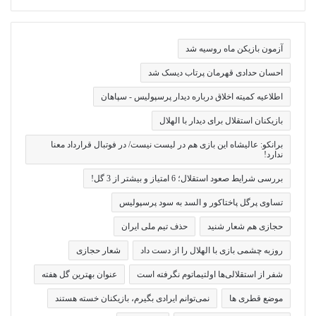
آزمون بازیکن ماه روسیه شد
احسان حدادی قهرمان پرتاب دیسک شد
اطلاعیه کمیته اخلاق درباره دیدار پرسپولیس - سپاهان
بازیکنان استقلال برای دیدار با الهلال
برانکو: عالیشاه این بازی هم در لیست نیست/ در فوتبال قرارداد معنا
ندارد!
بررسی شرایط صعود استقلال؛ 6 امتیاز و بیشتر از 3 گل!
تساوی پرگل پاختاکور و السد به سود پرسپولیس
حجازی هم شعار شنید
حذف تیم ملی ایران
روزبه چشمی بازی با الهلال را از دست داد
شعار حجازی
شفر از استقلالی‌ها اولتیماتوم نگرفته است
عنوان بهترین گل هفته
موضع قطری ها
نمی‌توانم ایرادی بگیرم، بازیکنان خسته هستند