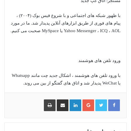
مسنجر: اتاق گپ جدید
با ظهور شبکه های اجتماعی و با شروع فیس بوک (۲۰۰۴) ،
پیام های فوری از طریق ابزارهای آنلاین پدیدار شد. ما در مورد
Yahoo Messenger ، ICQ ، AOL یا MySpace صحبت می کنیم.
ورود تلفن های هوشمند
با ورود تلفن های هوشمند ، اشکال جدید چت مانند Whatsapp
یا WeChat پدیدار شد و اتاق های گفتگو از بین می روند.
گوگل
لینکدین
اشتراک
چاپ
پلاس
گذاری
از
طریق
ایمیل