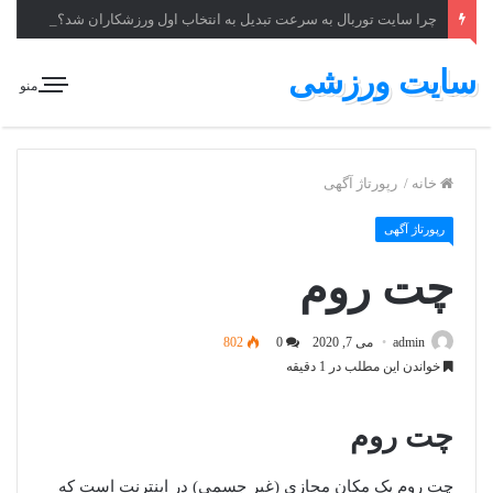
چرا سایت توربال به ‌سرعت تبدیل به انتخاب اول ورزشکاران شد؟
سایت ورزشی
منو
خانه
/
رپورتاژ آگهی
رپورتاژ آگهی
چت روم
admin
می 7, 2020
0
802
خواندن این مطلب در 1 دقیقه
چت روم
چت روم یک مکان مجازی (غیر جسمی) در اینترنت است که