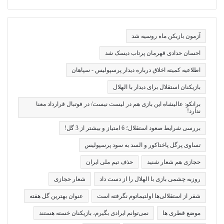
آزمون بازیکن ماه روسیه شد
احسان حدادی قهرمان پرتاب دیسک شد
اطلاعیه کمیته اخلاق درباره دیدار پرسپولیس - سپاهان
بازیکنان استقلال برای دیدار با الهلال
برانکو: عالیشاه این بازی هم در لیست نیست/ در فوتبال قرارداد معنا
ندارد!
بررسی شرایط صعود استقلال؛ 6 امتیاز و بیشتر از 3 گل!
تساوی پرگل پاختاکور و السد به سود پرسپولیس
حجازی هم شعار شنید
حذف تیم ملی ایران
روزبه چشمی بازی با الهلال را از دست داد
شعار حجازی
شفر از استقلالی‌ها اولتیماتوم نگرفته است
عنوان بهترین گل هفته
موضع قطری ها
نمی‌توانم ایرادی بگیرم، بازیکنان خسته هستند