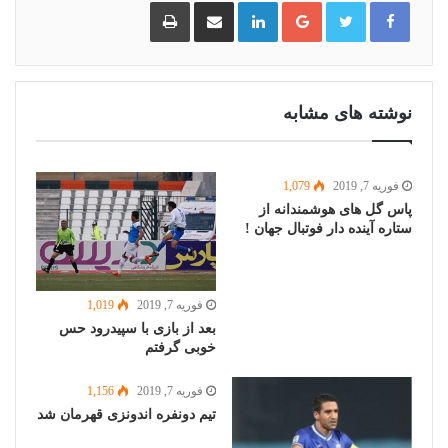
گوگل
لینکدین
اشتراک
چاپ
پلاس
گذاری
از
طریق
ایمیل
نوشته های مشابه
فوریه 7, 2019
1,079
پاس گل های هوشمندانه از
ستاره آینده دار فوتبال جهان !
فوریه 7, 2019
1,019
بعد از بازی با سپیدرود حس
خوبی گرفتم
فوریه 7, 2019
1,156
تیم دونفره اندونزی قهرمان شد