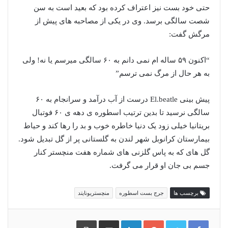
حتی خود بست نیز اعتراف کرده بود که بعید است به سن
شصت سالگی برسد. وی در یکی از مصاحبه های پیش از
مرگش گفت:
“اکنون ۵٩ ساله ام نمی دانم به ۶٠ سالگی میرسم یا نه! ولی
به هر حال از مرگ نمی ترسم”
پیش بینی El.beatle درست از آب درآمد و سرانجام به ۶٠
سالگی نرسید تا بدین ترتیب اسطوره ى دهه ى ۶٠ فوتبال
بریتانیا خیلی زود یک دنیا خاطره خوب و بد را رها کند و حیاط
بیمارستان کرانوبل شهر لندن به گلستانی پر از گل تبدیل شود.
گل هاى که به پاس گلزنی هاى شماره هفت منچستر کنار
جسم بی جان او قرار می گرفت.
برچسب ها
جرج بست اسطوره
منچستریونایتد
گوگل
لینکدین
اشتراک
چاپ
پلاس
گذاری