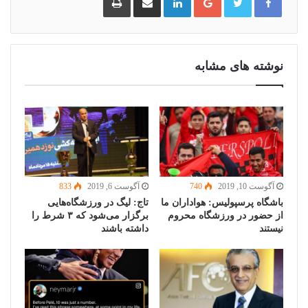
از
طریق
ایمیل
نوشته های مشابه
آگوست 10, 2019
740
آگوست 6, 2019
833
باشگاه پرسپولیس: هواداران ما
تاج: لیگ در ورزشگاه‌هایی
از حضور در ورزشگاه محروم
برگزار می‌شود که ۳ شرط را
نیستند
داشته باشند