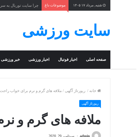
موضوعات داغ
چرا سایت توربال به ‌سر
شنبه, مرداد ۱۷ ۱۴۰۵
سایت ورزشی
صفحه اصلی
اخبار فوتبال
اخبار ورزشی
خبر ورزشی
خانه
/
رپورتاژ آگهی
/
ملافه های گرم و نرم برای خواب راحت
رپورتاژ آگهی
ملافه های گرم و نر
admin
سپتامبر 29, 2020