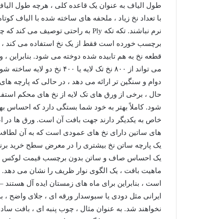
طول الیاف به عنوان یک قاعده کلی ، هرچه طول الیاف ب
با تعداد نخ زیاد ، ملحفه های ساخته شده با الیاف ک
نرم نباشند. تکه تکه Ply به راحتی توصیف
برچسب خورده است فقط از یک نخ استفاده می کند ، در 
می تواند از ۸۰۰ نخ تک لایه یا
دوام و سنگین تر ارائه می دهد ، در حالی که پارچه های 
حال ، برخی از ورق های تک لایه از نخ های محکم استفاد
شود. کاملاً بهتر به خود شما بستگی دارد که احساس ب
خاص به یکدیگر دارند جهت بافت آن است. ورق ها در اصل
های ساتین دارای نخ های عمودی است که به آن لطافت
یک پارچه ساتن نخ بیشتری را در معرض سطح خرید برنج
یک احساس صاف و ساتن بدون برچسب قیمت لوکس داشت
است ، بنابراین برای ماه های زمستان ایده آل هستند –
ایرانی مثل دودی یا سبوسدار ورقه ای ، جلای واضح ، 
نخواهند شد. به عنوان مثال ، چوب پنبه ای ، بافت ساد