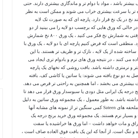
یشتر باشد ، مواد با دوام تر و ماندگاری بیشتری دارند. حتی
وتاه تر با سرعت بیشتری خراب می شوند و ممکن است به نظر
 می کند که چند نخ در یک نخ قرار دارد. پارچه ای که به صورت تک لایه
حالی که ورق هایی که برچسب دو لایه را می بینید از دو
قطعه نخ به هم تابیده شده دوخته می شود. بنابراین ، وقتی به شمارش نخ فکر می کنید ، یک ورق ۸۰۰ نخ شمارش
 ۴۰۰ نخ دو لایه ساخته شود. منطقی است که فرض کنیم پارچه ای با دو لایه ، یک ورق با
ساخته شده از یک لایه ، نازک تر و ظریف تر هستند. با این
ه می کنند ، در نتیجه ورق های نرم و بادوام تری ایجاد می
هتر و نرمتری داشته باشد. بافت روشی که نخهای یک پارچه
 به دو نوع بافته می شوند: یا ساتین یا کاشی کف. بافته
 بیشتری می بخشد ، اما همچنین به راحتی تر قرص می دهد.
 درجه یک ایرانی مثل دودی یا سبوسدار ورق قرار می دهد تا
ه باشد. به طور معمول ، یک مجموعه ورق ساتین به دلیل
ماهیت بافت ، یک الگوی نوار ظریف را نشان می دهد. ملحفه های Sateen کمی سنگین تر از نمونه های مشابه آنها
 و بسیار نرم هستند. یک مجموعه ورق خرید برنج درجه یک
براق و مات خواهد داشت – اما ورق ها خراشیده یا سفت
ه و تنگ است. از آنجا که این یک بافت فوق العاده صاف است ،