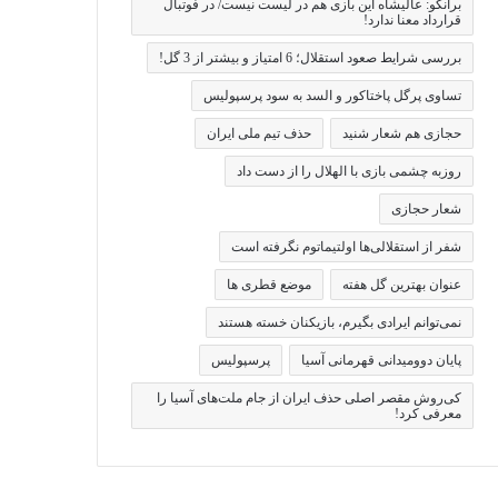
برانکو: عالیشاه این بازی هم در لیست نیست/ در فوتبال
قرارداد معنا ندارد!
بررسی شرایط صعود استقلال؛ 6 امتیاز و بیشتر از 3 گل!
تساوی پرگل پاختاکور و السد به سود پرسپولیس
حجازی هم شعار شنید
حذف تیم ملی ایران
روزبه چشمی بازی با الهلال را از دست داد
شعار حجازی
شفر از استقلالی‌ها اولتیماتوم نگرفته است
عنوان بهترین گل هفته
موضع قطری ها
نمی‌توانم ایرادی بگیرم، بازیکنان خسته هستند
پایان دوومیدانی قهرمانی آسیا
پرسپولیس
کی‌روش مقصر اصلی حذف ایران از جام ملت‌های آسیا را
معرفی کرد!