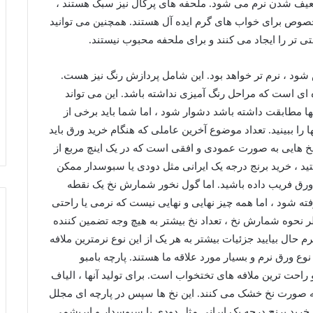
عیف شدن نرم می شود. ملحفه های پرکال نیز سبک هستند ،
 خصوص برای خواب های گرم ایده آل هستند. همچنین می توانید
افتی تر را ایجاد می کنند و برای ملحفه محبوب نیستند.
شود ، نرم تر خواهد بود. این شامل پردازش رنگ نیز هست.
ده ای است که مراحل رنگ آمیزی نداشته باشد. این می تواند
نها مطابقت داشته باشد دشوار شود ، اما شما باید برخی از
را ببینید. تعداد موضوع آخرین عاملی که هنگام خرید ورق باید
 هایی به صورت عمودی و افقی است که در یک اینچ مربع از
ید ، خرید برنج درجه یک ایرانی مثل دودی یا سبوسدار ممکن
 ورق فریب داده باشید. اما گول نخور شمارش نخ یک نقطه
ه شود ، اما همه چیز نهایی و نهایی نیست که نرمی یا راحتی
ظر نحوه شمارش نخ ، تعداد نخ بیشتر به هیچ وجه تضمین کننده
نیست. نرم ترین ورق کدامند؟ ۷ صفحه نرم حال بیایید جزئیات بیشتر به هر یک از این نوع نرمترین ملافه
رم ترین نوع ورق نرم و بسیار مورد علاقه ما هستند. پارچه بامبو
راحت ترین ملافه های تختخواب است. برای تولید آنها ، الیاف
به صورت نخ خشک می کنند. این نخ ها سپس در پارچه ای مجلل
خرید برنج درجه یک ایرانی مثل دودی یا سبوسدار و ابریشمی