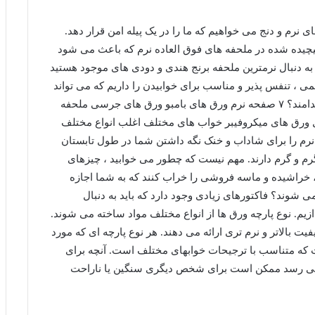
نرم و دنج می خواهیم که ما را در یک پیله امن قرار دهد.
 پیچیده شده در ملحفه های فوق العاده نرم که باعث می شود
به دنبال نرمترین ملحفه برنج هندی و دودی های موجود هستید
می ، تنفس پذیر و مناسب برای خوابیدن را داریم که می تواند
خواب شما را به سطح بالاتری برساند. نرم ترین ورق کدامند؟ ۷ صفحه نرم ورق های بامبو ورق های جرسی ملحفه
نل ورق های میکروفیبر خواب های مختلف اغلب انواع مختلف
نرم را برای شاداب و خنک نگه داشتن شما در طول تابستان
رم و گرم دارند. مهم نیست که چطور می خوابید ، چیزهای
خراشیده و ماسه فروشی را خراب کنند که به شما اجازه
 شوند؟ فاکتورهای زیادی وجود دارد که باید به دنبال
ندازیم. نوع پارچه ورق ها از انواع مختلف مواد ساخته می شوند.
یفیت بالاتر و نرم تری ارائه می دهند. هر نوع پارچه ای که مورد
 که متناسب با ترجیحات خوابهای مختلف است. آنچه برای
ر می رسد ممکن است برای شخص دیگری سنگین یا ناراحت