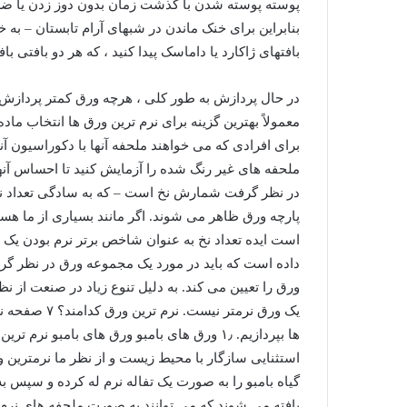
پوسته پوسته شدن با گذشت زمان بدون دوز زدن یا ض
بنابراین برای خنک ماندن در شبهای آرام تابستان – به
بافتهای ژاکارد یا داماسک پیدا کنید ، که هر دو بافتی ب
در حال پردازش به طور کلی ، هرچه ورق کمتر پردازش 
معمولاً بهترین گزینه برای نرم ترین ورق ها انتخاب ما
برای افرادی که می خواهند ملحفه آنها با دکوراسیون آ
ملحفه های غیر رنگ شده را آزمایش کنید تا احساس آنها 
در نظر گرفت شمارش نخ است – که به سادگی تعداد نخ
پارچه ورق ظاهر می شوند. اگر مانند بسیاری از ما هست
است ایده تعداد نخ به عنوان شاخص برتر نرم بودن یک
داده است که باید در مورد یک مجموعه ورق در نظر گرفت
ورق را تعیین می کند. به دلیل تنوع زیاد در صنعت از ن
یک ورق نرمتر 
ها بپردازیم. ۱٫ ورق های بامبو ورق های بامبو ن
استثنایی سازگار با محیط زیست و از نظر ما نرمترین و 
گیاه بامبو را به صورت یک تفاله نرم له کرده و سپس 
بافته می شوند که می توانند به صورت ملحفه های نرم 