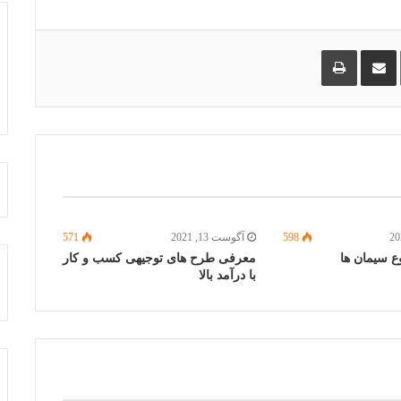
لینکدین
اشتراک
چاپ
گذاری
از
طریق
ایمیل
598
آگوست 13, 2021
571
وع سیمان ها
معرفی طرح های توجیهی کسب و کار
با درآمد بالا