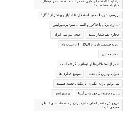
برانکو: عالیشاه این بازی هم در لیست نیست/ در فوتبال
قرارداد معنا ندارد!
بررسی شرایط صعود استقلال؛ 6 امتیاز و بیشتر از 3 گل!
تساوی پرگل پاختاکور و السد به سود پرسپولیس
حجازی هم شعار شنید
حذف تیم ملی ایران
روزبه چشمی بازی با الهلال را از دست داد
شعار حجازی
شفر از استقلالی‌ها اولتیماتوم نگرفته است
عنوان بهترین گل هفته
موضع قطری ها
نمی‌توانم ایرادی بگیرم، بازیکنان خسته هستند
پایان دوومیدانی قهرمانی آسیا
پرسپولیس
کی‌روش مقصر اصلی حذف ایران از جام ملت‌های آسیا را
معرفی کرد!