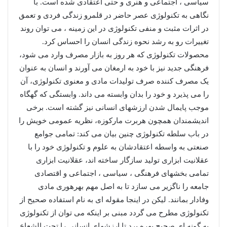
سیاسی ، اجتماعی و هنری و حتی اعتقادی شده است. با
نگاهی به تکنولوژی عصر حاضر در قلمرو زندگی فردی و تعمق
در اثرات مثبت و منفی تکنولوژی در این زمینه ، می توان روند
تغییرات رو به رشد نحوه زندگی انسان را احساس کرد.
محصولات تکنولوژی که هر روز به بازار مصرف وارد می شود،
فرهنگی جدید نیز با خود به ارمغان می آورند و انسان به عنوان
یک مصرف کننده صرف تولیدات مادی و معنوی تکنولوژی، آن
را می پذیرد و خود را بدان وابسته می داند. وابستگی که گهگاه
موجب پایمال شدن ارزشهای انسانی نیز گشته است. برخی
اندیشمندان همچون هربرت مارکوزه، نظریه عمومی خویش را
در باب سلطه تکنولوژی چنین بیان می کند: تمامی جوامع
صنعتی به واسطه اعتقادشان به علوم و تکنولوژی خود را با
عقلانیت ابزاری تولید سازگار ساخته اند، عقلانیت ابزاری
تمامی بخشهای فرهنگی ، سیاسی ، اجتماعی و اقتصادی
جامعه را ناگزیر می سازد تا به اصل مهم بهرهوری مادی
وفادار بمانند. لیکن در اینجا مقوله ای به نام استفاده صحیح از
تکنولوژی مطرح می گردد مبنی بر اینکه می توان از تکنولوژی
به گونه ای صحیح بهره برد تا ارزشهای انسانی را تحت الشعاع