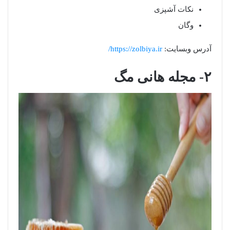
نکات آشپزی
وگان
آدرس وبسایت:
https://zolbiya.ir/
۲- مجله هانی مگ