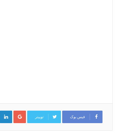
گوگل
پلاس
فیس بوک
توییتر