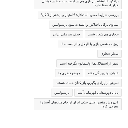
برانکو: عالیشاه این بازی هم در لیست نیست/ در فوتبال
قرارداد معنا ندارد!
بررسی شرایط صعود استقلال؛ 6 امتیاز و بیشتر از 3 گل!
تساوی پرگل پاختاکور و السد به سود پرسپولیس
حجازی هم شعار شنید
حذف تیم ملی ایران
روزبه چشمی بازی با الهلال را از دست داد
شعار حجازی
شفر از استقلالی‌ها اولتیماتوم نگرفته است
عنوان بهترین گل هفته
موضع قطری ها
نمی‌توانم ایرادی بگیرم، بازیکنان خسته هستند
پایان دوومیدانی قهرمانی آسیا
پرسپولیس
کی‌روش مقصر اصلی حذف ایران از جام ملت‌های آسیا را
معرفی کرد!