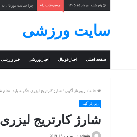
موضوعات داغ
چرا سایت توربال به 
پنج شنبه, مرداد ۱۵ ۱۴۰۵
سایت ورزشی
صفحه اصلی
اخبار فوتبال
اخبار ورزشی
خبر ورزشی
خانه
/
رپورتاژ آگهی
/
شارژ کارتریج لیزری چگونه باید انجام 
رپورتاژ آگهی
شارژ کارتریج لیزری 
admin
دسامبر 15, 2019