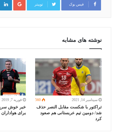
پلاس
فیس بوک
توییتر
نوشته های مشابه
سپتامبر 14, 2021
560
فوریه 7, 2019
تراکتور با شکست مقابل النصر حذف
خبر خوش سرپ
شد/ دومین تیم عربستانی هم صعود
برای هواداران
کرد