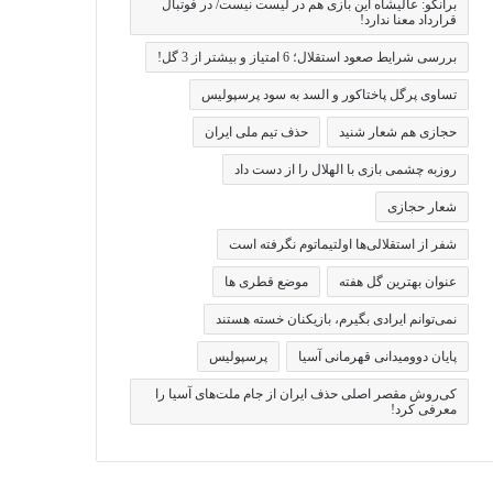
برانکو: عالیشاه این بازی هم در لیست نیست/ در فوتبال
قرارداد معنا ندارد!
بررسی شرایط صعود استقلال؛ 6 امتیاز و بیشتر از 3 گل!
تساوی پرگل پاختاکور و السد به سود پرسپولیس
حجازی هم شعار شنید
حذف تیم ملی ایران
روزبه چشمی بازی با الهلال را از دست داد
شعار حجازی
شفر از استقلالی‌ها اولتیماتوم نگرفته است
عنوان بهترین گل هفته
موضع قطری ها
نمی‌توانم ایرادی بگیرم، بازیکنان خسته هستند
پایان دوومیدانی قهرمانی آسیا
پرسپولیس
کی‌روش مقصر اصلی حذف ایران از جام ملت‌های آسیا را
معرفی کرد!