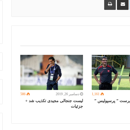
گذاری
از
طریق
ایمیل
1,161
دسامبر 26, 2019
586
رست ” پرسپولیس ”
لیست جنجالی مجیدی تکذیب شد +
جزئیات