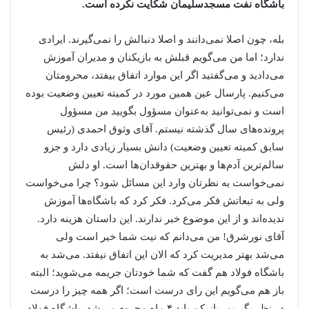
باشگاه نفت مسجدسلیمان شکایت نکرده است.
بله، چون اصلا نمی‌دانند و اصلا دنبالش را نمی‌گیرند. ایرادی
ندارد؛ اما من می‌گویم قبلش به بازیکنان و مدیران آموزش
می‌دادید و می‌گفتید اگر این موارد اتفاق بیفتد، محرومتان
می‌کنیم. پارسال عین همین مورد در کمیته تعیین وضعیت بوده
است و نمی‌توانید به‌عنوان مسؤول بگویید من مسؤول
پرونده‌های سال گذشته نیستم. آقای وثوق احمدی (رئیس
سابق کمیته تعیین وضعیت) دانش بسیار زیادی دارد و جزو
سالم‌ترین آدم‌ها و بهترین حقوقدان‌ها است. او دلش
نمی‌خواست به نظرتان وارد این مسائل شود؟ چرا می‌خواست
ولی به تبعاتش فکر می‌کرد. فکر کرد که باشگاه‌ها آموزش
ندیده‌اند و از این موضوع خبر ندارند.‌ این داستان هزینه دارد.
آقای نورشرق! من می‌دانم که نیت شما خیر است ولی
می‌شد بهتر مدیریت کرد که الان این اتفاق نیفتد. می‌شد به
باشگاه فولاد هم گفت که شما خودتان جریمه می‌شوید؛ البته
باز هم می‌گویم این رای درست است؛ اگر همه چیز را درست
در نظر بگیریم، بازیکن باید ۴ ماه محروم می‌شد. باشگاه فولاد