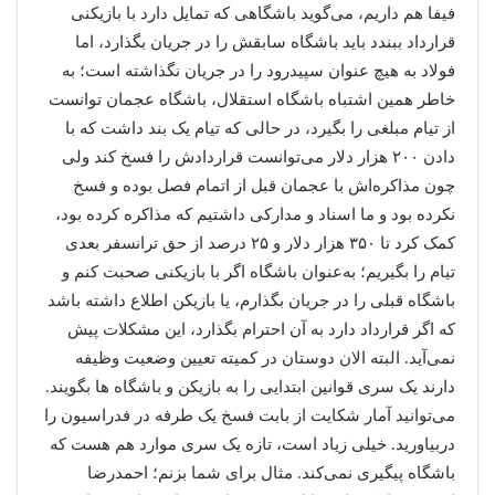
فیفا هم داریم، می‌گوید باشگاهی که تمایل دارد با بازیکنی
قرارداد ببندد باید باشگاه سابقش را در جریان بگذارد، اما
فولاد به هیچ عنوان سپیدرود را در جریان نگذاشته است؛ به
خاطر همین اشتباه باشگاه استقلال، باشگاه عجمان توانست
از تیام مبلغی را بگیرد، در حالی که تیام یک بند داشت که با
دادن ۲۰۰ هزار دلار می‌توانست قراردادش را فسخ کند ولی
چون مذاکره‌اش با عجمان قبل از اتمام فصل بوده و فسخ
نکرده بود و ما اسناد و مدارکی داشتیم که مذاکره کرده بود،
کمک کرد تا ۳۵۰ هزار دلار و ۲۵ درصد از حق ترانسفر بعدی
تیام را بگیریم؛ به‌عنوان باشگاه اگر با بازیکنی صحبت کنم و
باشگاه قبلی را در جریان بگذارم، یا بازیکن اطلاع داشته باشد
که اگر قرارداد دارد به آن احترام بگذارد، این مشکلات پیش
نمی‌آید. البته الان دوستان در کمیته تعیین وضعیت وظیفه
دارند یک سری قوانین ابتدایی را به بازیکن و باشگاه ها بگویند.
می‌توانید آمار شکایت از بابت فسخ یک طرفه در فدراسیون را
دربیاورید. خیلی زیاد است، تازه یک سری موارد هم هست که
باشگاه پیگیری نمی‌کند. مثال برای شما بزنم؛ احمدرضا