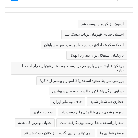
آزمون بازیکن ماه روسیه شد
احسان حدادی قهرمان پرتاب دیسک شد
اطلاعیه کمیته اخلاق درباره دیدار پرسپولیس - سپاهان
بازیکنان استقلال برای دیدار با الهلال
برانکو: عالیشاه این بازی هم در لیست نیست/ در فوتبال قرارداد معنا
ندارد!
بررسی شرایط صعود استقلال؛ 6 امتیاز و بیشتر از 3 گل!
تساوی پرگل پاختاکور و السد به سود پرسپولیس
حجازی هم شعار شنید
حذف تیم ملی ایران
روزبه چشمی بازی با الهلال را از دست داد
شعار حجازی
شفر از استقلالی‌ها اولتیماتوم نگرفته است
عنوان بهترین گل هفته
موضع قطری ها
نمی‌توانم ایرادی بگیرم، بازیکنان خسته هستند