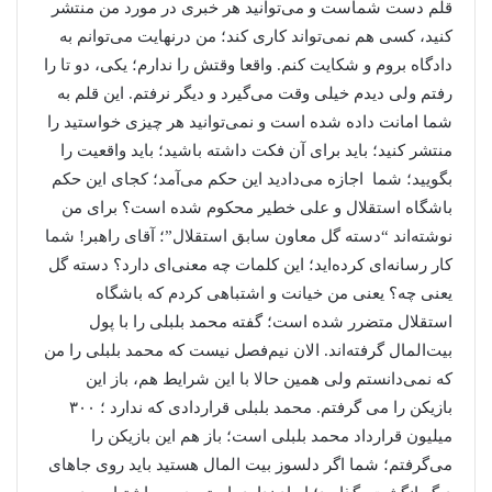
قلم دست شماست و می‌توانید هر خبری در مورد من منتشر
کنید، کسی هم نمی‌تواند کاری کند؛ من درنهایت می‌توانم به
دادگاه بروم و شکایت کنم. واقعا وقتش را ندارم؛ یکی، دو تا را
رفتم ولی دیدم خیلی وقت می‌گیرد و دیگر نرفتم. این قلم به
شما امانت داده شده است و نمی‌توانید هر چیزی خواستید را
منتشر کنید؛ باید برای آن فکت داشته باشید؛ باید واقعیت را
بگویید؛ شما اجازه می‌دادید این حکم می‌آمد؛ کجای این حکم
باشگاه استقلال و علی خطیر محکوم شده است؟ برای من
نوشته‌اند “دسته گل معاون سابق استقلال”؛ آقای راهبر! شما
کار رسانه‌ای کرده‌اید؛ این کلمات چه معنی‌ای دارد؟ دسته گل
یعنی چه؟ یعنی من خیانت و اشتباهی کردم که باشگاه
استقلال متضرر شده است؛ گفته محمد بلبلی را با پول
بیت‌المال گرفته‌اند. الان نیم‌فصل نیست که محمد بلبلی را من
که نمی‌دانستم ولی همین حالا با این شرایط هم، باز این
بازیکن را می گرفتم. محمد بلبلی قراردادی که ندارد ؛ ۳۰۰
میلیون قرارداد محمد بلبلی است؛ باز هم این بازیکن را
می‌گرفتم؛ شما اگر دلسوز بیت المال هستید باید روی جاهای