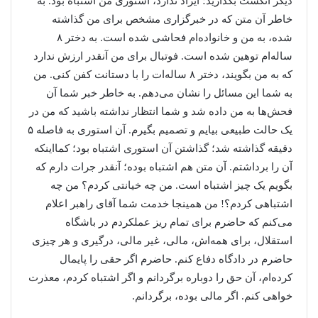
دیگر انگشت بگذارید؛ ایراد ندارد، استوری من اشتباه بود. به
خاطر آن متن که در خبرگزاری مشخص برای من گذاشته
شده، به من و خانواده‌ام فحاشی شده است. به دختر ۸
ساله‌ام توهین شده است. فوتبال برای من آنقدر ارزش ندارد
که به من بگویند، دختر ۸ ساله‌ات را با دستانت کفن کنی. من
به شما این مسائل را نشان می‌دهم. به خاطر خبر شما آن
فحش‌ها به من داده شد و شما انتظار نداشته باشید که من در
یک حالت طبیعی بیایم و تصمیم بگیرم. آن استوری به فاصله ۵
دقیقه گذاشته شد؛ گذاشتن آن استوری اشتباه بود؛ کمااینکه
آن را برداشتم. آن متن هم اشتباه بوده؛ آنقدر جرات دارم که
بگویم یک چیز اشتباه است. من چه خیانتی کردم؟ من چه
اشتباهی کردم؟! من همینجا خدمت شما آقای راهبر اعلام
می‌کنم که حاضرم برای تمام ریز عملکردم در باشگاه
استقلال، برای همه‌اش، مالی، غیر مالی، درگیری و هر چیزی
حاضرم در دادگاه دفاع کنم. حاضرم اگر حقی را پایمال
کرده‌ام، آن حق را دوباره برگردانم و اگر اشتباه کردم، معذرت
خواهی کنم. اگر مالی بوده، برگردانم.