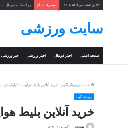
موضوعات داغ
چرا سایت توربال به 
پنج شنبه, مرداد ۱۵ ۱۴۰۵
سایت ورزشی
صفحه اصلی
اخبار فوتبال
اخبار ورزشی
خبر ورزشی
خانه
/
رپورتاژ آگهی
/
خرید آنلاین بلیط هواپیما با اپلیکیشن م
رپورتاژ آگهی
خرید آنلاین بلیط هواپ
admin
آگوست 7, 2022