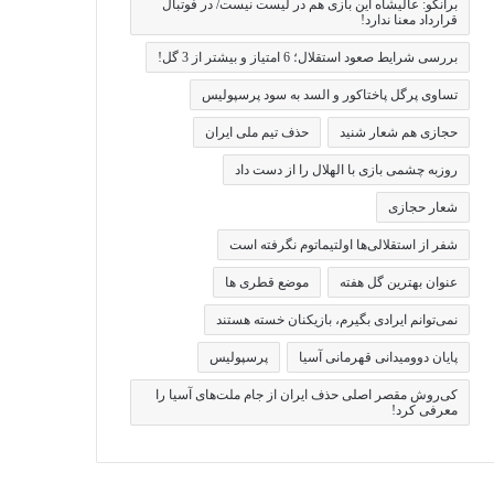
برانکو: عالیشاه این بازی هم در لیست نیست/ در فوتبال
قرارداد معنا ندارد!
بررسی شرایط صعود استقلال؛ 6 امتیاز و بیشتر از 3 گل!
تساوی پرگل پاختاکور و السد به سود پرسپولیس
حجازی هم شعار شنید
حذف تیم ملی ایران
روزبه چشمی بازی با الهلال را از دست داد
شعار حجازی
شفر از استقلالی‌ها اولتیماتوم نگرفته است
عنوان بهترین گل هفته
موضع قطری ها
نمی‌توانم ایرادی بگیرم، بازیکنان خسته هستند
پایان دوومیدانی قهرمانی آسیا
پرسپولیس
کی‌روش مقصر اصلی حذف ایران از جام ملت‌های آسیا را
معرفی کرد!