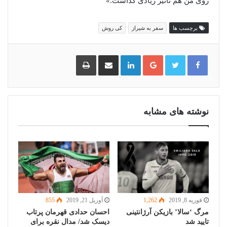
روی من هم تاثیر زیادی گذاشت.»
برچسب ها
سفر به شیراز
کی روش
گوگل
لینکدین
اشتراک
چاپ
پلاس
گذاری
از
طریق
ایمیل
نوشته های مشابه
فوریه 8, 2019
1,262
آوریل 21, 2019
855
مرگ ‘سالا’ بازیکن آرژانتینی
احسان حدادی قهرمان پرتاب
تایید شد
دیسک شد/ مدال نقره برای