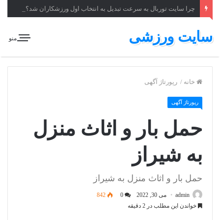
چرا سایت توربال به ‌سرعت تبدیل به انتخاب اول ورزشکاران شد؟
سایت ورزشی
منو
خانه
/
رپورتاژ آگهی
رپورتاژ آگهی
حمل بار و اثاث منزل
به شیراز
حمل بار و اثاث منزل به شیراز
admin
می 30, 2022
0
842
خواندن این مطلب در 2 دقیقه