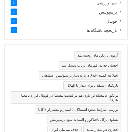
خبر ورزشی
2
پرسپولیس
2
فوتبال
2
تاریخچه باشگاه ها
2
آزمون بازیکن ماه روسیه شد
احسان حدادی قهرمان پرتاب دیسک شد
اطلاعیه کمیته اخلاق درباره دیدار پرسپولیس - سپاهان
بازیکنان استقلال برای دیدار با الهلال
برانکو: عالیشاه این بازی هم در لیست نیست/ در فوتبال قرارداد معنا
ندارد!
بررسی شرایط صعود استقلال؛ 6 امتیاز و بیشتر از 3 گل!
تساوی پرگل پاختاکور و السد به سود پرسپولیس
حجازی هم شعار شنید
حذف تیم ملی ایران