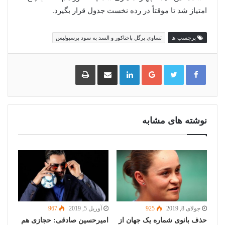
امتیاز شد تا موقتاً در رده نخست جدول قرار بگیرد.
برچسب ها
تساوی پرگل پاختاکور و السد به سود پرسپولیس
گوگل
لینکدین
اشتراک
چاپ
پلاس
گذاری
از
طریق
ایمیل
نوشته های مشابه
جولای 8, 2019
925
آوریل 5, 2019
967
حذف بانوی شماره یک جهان از
امیرحسین صادقی: حجازی هم