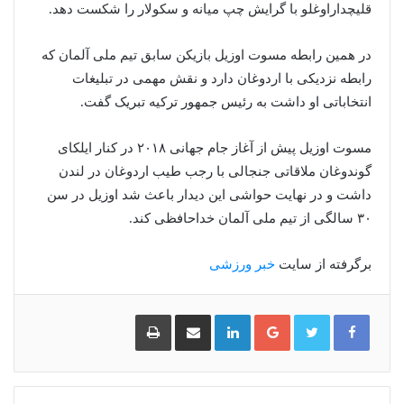
قلیچداراوغلو با گرایش چپ میانه و سکولار را شکست دهد.
در همین رابطه مسوت اوزیل بازیکن سابق تیم ملی آلمان که
رابطه نزدیکی با اردوغان دارد و نقش مهمی در تبلیغات
انتخاباتی او داشت به رئیس جمهور ترکیه تبریک گفت.
مسوت اوزیل پیش از آغاز جام جهانی ۲۰۱۸ در کنار ایلکای
گوندوغان ملاقاتی جنجالی با رجب طیب اردوغان در لندن
داشت و در نهایت حواشی این دیدار باعث شد اوزیل در سن
۳۰ سالگی از تیم ملی آلمان خداحافظی کند.
برگرفته از سایت
خبر ورزشی
گوگل
لینکدین
اشتراک
چاپ
پلاس
گذاری
از
طریق
ایمیل