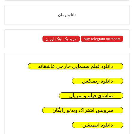
دانلود رمان
buy telegram members
خرید بک لینک ارزان
دانلود فیلم سینمایی خارجی عاشقانه
دانلود ریمیکس
تماشای فیلم و سریال
سرویس اشتراک ویدئو رایگان
دانلود انیمیشن