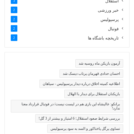
استقلال
3
خبر ورزشی
2
پرسپولیس
2
فوتبال
2
تاریخچه باشگاه ها
2
آزمون بازیکن ماه روسیه شد
احسان حدادی قهرمان پرتاب دیسک شد
اطلاعیه کمیته اخلاق درباره دیدار پرسپولیس - سپاهان
بازیکنان استقلال برای دیدار با الهلال
برانکو: عالیشاه این بازی هم در لیست نیست/ در فوتبال قرارداد معنا
ندارد!
بررسی شرایط صعود استقلال؛ 6 امتیاز و بیشتر از 3 گل!
تساوی پرگل پاختاکور و السد به سود پرسپولیس