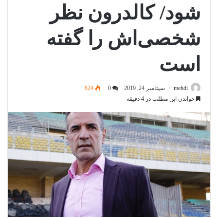
شود/ کالدرون نظر
شخصی‌اش را گفته
است
mehdi
سپتامبر 24, 2019
0
824
خواندن این مطلب در 4 دقیقه