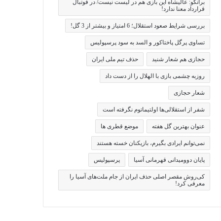
برانکو: عالیشاه این بازی هم در لیست نیست/ در فوتبال
قرارداد معنا ندارد!
بررسی شرایط صعود استقلال؛ 6 امتیاز و بیشتر از 3 گل!
تساوی پرگل پاختاکور و السد به سود پرسپولیس
حجازی هم شعار شنید
حذف تیم ملی ایران
روزبه چشمی بازی با الهلال را از دست داد
شعار حجازی
شفر از استقلالی‌ها اولتیماتوم نگرفته است
عنوان بهترین گل هفته
موضع قطری ها
نمی‌توانم ایرادی بگیرم، بازیکنان خسته هستند
پایان دوومیدانی قهرمانی آسیا
پرسپولیس
کی‌روش مقصر اصلی حذف ایران از جام ملت‌های آسیا را
معرفی کرد!