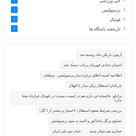
خبر ورزشی
2
پرسپولیس
2
فوتبال
2
تاریخچه باشگاه ها
2
آزمون بازیکن ماه روسیه شد
احسان حدادی قهرمان پرتاب دیسک شد
اطلاعیه کمیته اخلاق درباره دیدار پرسپولیس - سپاهان
بازیکنان استقلال برای دیدار با الهلال
برانکو: عالیشاه این بازی هم در لیست نیست/ در فوتبال قرارداد معنا
ندارد!
بررسی شرایط صعود استقلال؛ 6 امتیاز و بیشتر از 3 گل!
تساوی پرگل پاختاکور و السد به سود پرسپولیس
حجازی هم شعار شنید
حذف تیم ملی ایران