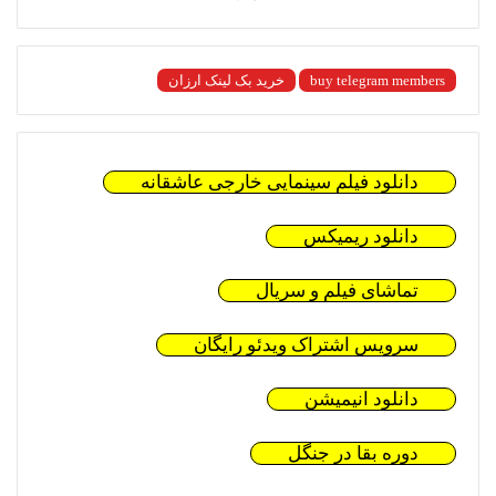
buy telegram members
خرید بک لینک ارزان
دانلود فیلم سینمایی خارجی عاشقانه
دانلود ریمیکس
تماشای فیلم و سریال
سرویس اشتراک ویدئو رایگان
دانلود انیمیشن
دوره بقا در جنگل