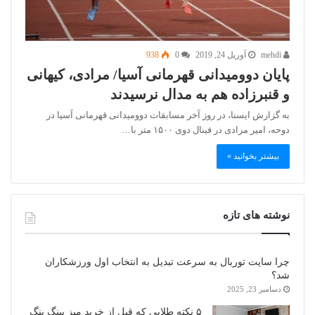
mehdi
آوریل 24, 2019
0
938
پایان دوومیدانی قهرمانی آسیا/ مرادی، کیهانی
و قنبرزاده هم به مدال نرسیدند
به گزارش ایسنا، در روز آخر مسابقات دوومیدانی قهرمانی آسیا در
دوحه، امیر مرادی در فینال دوی ۱۵۰۰ متر با…
بیشتر بخوانید »
نوشته های تازه
چرا سایت توربال به ‌سرعت تبدیل به انتخاب اول ورزشکاران
شد؟
دسامبر 23, 2025
۵ نکته طلایی که قبل از خرید میز پینگ پنگ