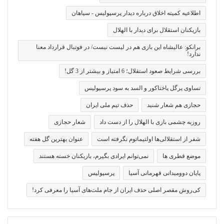
اطلاعیه کمیته اخلاق درباره دیدار پرسپولیس - سپاهان
بازیکنان استقلال برای دیدار با الهلال
برانکو: عالیشاه این بازی هم در لیست نیست/ در فوتبال قرارداد معنا
ندارد!
بررسی شرایط صعود استقلال؛ 6 امتیاز و بیشتر از 3 گل!
تساوی پرگل پاختاکور و السد به سود پرسپولیس
حجازی هم شعار شنید
حذف تیم ملی ایران
روزبه چشمی بازی با الهلال را از دست داد
شعار حجازی
شفر از استقلالی‌ها اولتیماتوم نگرفته است
عنوان بهترین گل هفته
موضع قطری ها
نمی‌توانم ایرادی بگیرم، بازیکنان خسته هستند
پایان دوومیدانی قهرمانی آسیا
پرسپولیس
کی‌روش مقصر اصلی حذف ایران از جام ملت‌های آسیا را معرفی کرد!