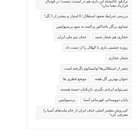
برانکو: عالیشاه این بازی هم در لیست نیست/ در فوتبال
قرارداد معنا ندارد!
بررسی شرایط صعود استقلال؛ 6 امتیاز و بیشتر از 3 گل!
تساوی پرگل پاختاکور و السد به سود پرسپولیس
حجازی هم شعار شنید
حذف تیم ملی ایران
روزبه چشمی بازی با الهلال را از دست داد
شعار حجازی
شفر از استقلالی‌ها اولتیماتوم نگرفته است
عنوان بهترین گل هفته
موضع قطری ها
نمی‌توانم ایرادی بگیرم، بازیکنان خسته هستند
پایان دوومیدانی قهرمانی آسیا
پرسپولیس
کی‌روش مقصر اصلی حذف ایران از جام ملت‌های آسیا را
معرفی کرد!