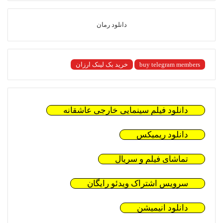
دانلود رمان
buy telegram members
خرید بک لینک ارزان
دانلود فیلم سینمایی خارجی عاشقانه
دانلود ریمیکس
تماشای فیلم و سریال
سرویس اشتراک ویدئو رایگان
دانلود انیمیشن