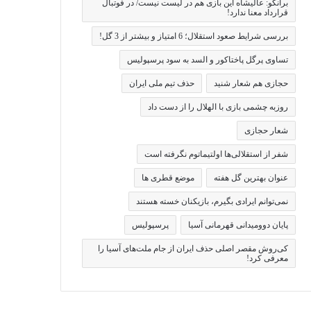
برانکو: عالیشاه این بازی هم در لیست نیست/ در فوتبال
قرارداد معنا ندارد!
بررسی شرایط صعود استقلال؛ 6 امتیاز و بیشتر از 3 گل!
تساوی پرگل پاختاکور و السد به سود پرسپولیس
حجازی هم شعار شنید
حذف تیم ملی ایران
روزبه چشمی بازی با الهلال را از دست داد
شعار حجازی
شفر از استقلالی‌ها اولتیماتوم نگرفته است
عنوان بهترین گل هفته
موضع قطری ها
نمی‌توانم ایرادی بگیرم، بازیکنان خسته هستند
پایان دوومیدانی قهرمانی آسیا
پرسپولیس
کی‌روش مقصر اصلی حذف ایران از جام ملت‌های آسیا را
معرفی کرد!