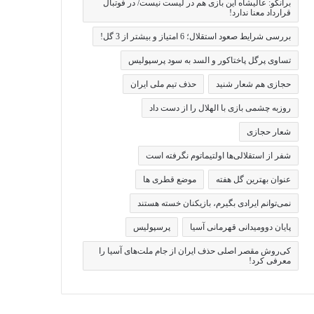
برانکو: عالیشاه این بازی هم در لیست نیست/ در فوتبال
قرارداد معنا ندارد!
بررسی شرایط صعود استقلال؛ 6 امتیاز و بیشتر از 3 گل!
تساوی پرگل پاختاکور و السد به سود پرسپولیس
حجازی هم شعار شنید
حذف تیم ملی ایران
روزبه چشمی بازی با الهلال را از دست داد
شعار حجازی
شفر از استقلالی‌ها اولتیماتوم نگرفته است
عنوان بهترین گل هفته
موضع قطری ها
نمی‌توانم ایرادی بگیرم، بازیکنان خسته هستند
پایان دوومیدانی قهرمانی آسیا
پرسپولیس
کی‌روش مقصر اصلی حذف ایران از جام ملت‌های آسیا را
معرفی کرد!