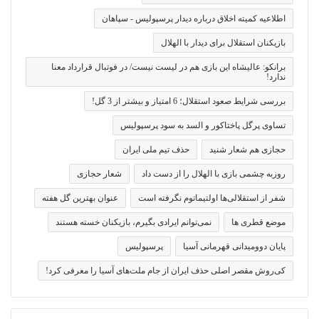
اطلاعیه کمیته اخلاق درباره دیدار پرسپولیس - سپاهان
بازیکنان استقلال برای دیدار با الهلال
برانکو: عالیشاه این بازی هم در لیست نیست/ در فوتبال قرارداد معنا
ندارد!
بررسی شرایط صعود استقلال؛ 6 امتیاز و بیشتر از 3 گل!
تساوی پرگل پاختاکور و السد به سود پرسپولیس
حجازی هم شعار شنید
حذف تیم ملی ایران
روزبه چشمی بازی با الهلال را از دست داد
شعار حجازی
شفر از استقلالی‌ها اولتیماتوم نگرفته است
عنوان بهترین گل هفته
موضع قطری ها
نمی‌توانم ایرادی بگیرم، بازیکنان خسته هستند
پایان دوومیدانی قهرمانی آسیا
پرسپولیس
کی‌روش مقصر اصلی حذف ایران از جام ملت‌های آسیا را معرفی کرد!