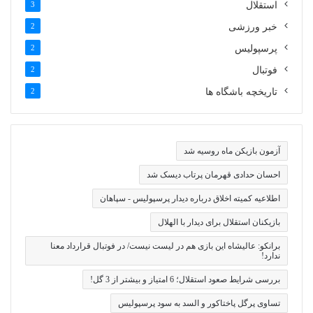
استقلال
3
خبر ورزشی
2
پرسپولیس
2
فوتبال
2
تاریخچه باشگاه ها
2
آزمون بازیکن ماه روسیه شد
احسان حدادی قهرمان پرتاب دیسک شد
اطلاعیه کمیته اخلاق درباره دیدار پرسپولیس - سپاهان
بازیکنان استقلال برای دیدار با الهلال
برانکو: عالیشاه این بازی هم در لیست نیست/ در فوتبال قرارداد معنا
ندارد!
بررسی شرایط صعود استقلال؛ 6 امتیاز و بیشتر از 3 گل!
تساوی پرگل پاختاکور و السد به سود پرسپولیس